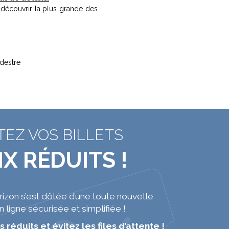
 découvrir la plus grande des
édestre
EZ VOS BILLETS
IX RÉDUITS !
zon s’est dôtée d’une toute nouvelle
en ligne sécurisée et simplifiée !
s réduits et évitez les files d’attente !