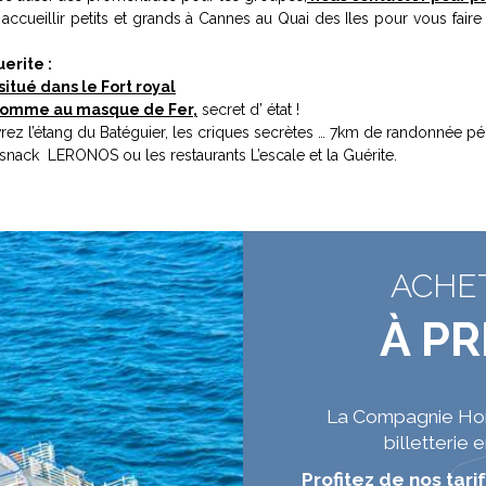
cueillir petits et grands à Cannes au Quai des Iles pour vous faire
uerite :
itué dans le Fort royal
 homme au masque de Fer,
secret d’ état !
ouvrez l’étang du Batéguier, les criques secrètes … 7km de randonnée p
snack LERONOS ou les restaurants L’escale et la Guérite.
ACHET
À PR
La Compagnie Hori
billetterie 
Profitez de nos tarif