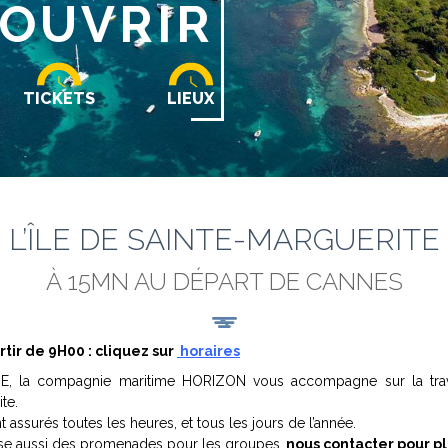
OUVRIR
TICKETS
LIEUX
L’ÎLE DE SAINTE-MARGUERITE
À 15MN AU DÉPART DE CANNES
rtir de 9H00 : cliquez sur
horaires
E, la compagnie maritime HORIZON vous accompagne sur la trav
te.
t assurés toutes les heures, et tous les jours de l’année.
e aussi des promenades pour les groupes,
nous contacter pour pl