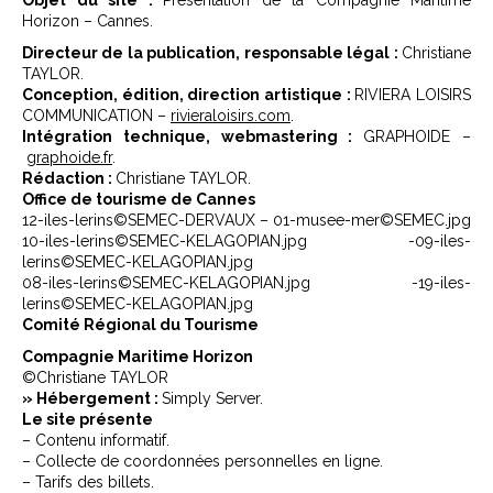
Objet du site :
Présentation de la Compagnie Maritime
Horizon – Cannes.
Directeur de la publication, responsable légal :
Christiane
TAYLOR.
Conception, édition, direction artistique :
RIVIERA LOISIRS
COMMUNICATION –
rivieraloisirs.com
.
Intégration technique, webmastering :
GRAPHOIDE –
graphoide.fr
.
Rédaction :
Christiane TAYLOR.
Office de tourisme de Cannes
12-iles-lerins©SEMEC-DERVAUX – 01-musee-mer©SEMEC.jpg
10-iles-lerins©SEMEC-KELAGOPIAN.jpg -09-iles-
lerins©SEMEC-KELAGOPIAN.jpg
08-iles-lerins©SEMEC-KELAGOPIAN.jpg -19-iles-
lerins©SEMEC-KELAGOPIAN.jpg
Comité Régional du Tourisme
Compagnie Maritime Horizon
©Christiane TAYLOR
» Hébergement :
Simply Server.
Le site présente
– Contenu informatif.
– Collecte de coordonnées personnelles en ligne.
– Tarifs des billets.