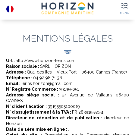
MENU
DÉPARTS
HORAIRES
MENTIONS LÉGALES
E-TICKETS
BILLETTERIE
Url :
http://www.horizon-lerins.com
LIEUX
Raison sociale :
SARL HORIZON
À VOIR
Adresse :
Quai des Iles – Vieux Port – 06400 Cannes (France)
Téléphone :
04 92 98 71 36
CONTACT
Email :
lerins.horizon@gmail.com
COORDONNÉES
N° Registre Commerce :
391955051
Adresse siège social :
24 Avenue de Vallauris 06400
CANNES
N° d’identification :
39195505100019
N° d’assujetissement à la TVA :
FR 28391955051
Directeur de rédaction et de publication :
directeur de
GROUPES
E-TICKETS
Horizon
Date de 1ère mise en ligne :
.