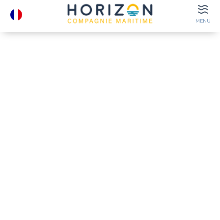
MENU
DÉPARTS
HORAIRES
E-TICKETS
BILLETTERIE
LIEUX
À VOIR
CONTACT
COORDONNÉES
GROUPES
E-TICKETS