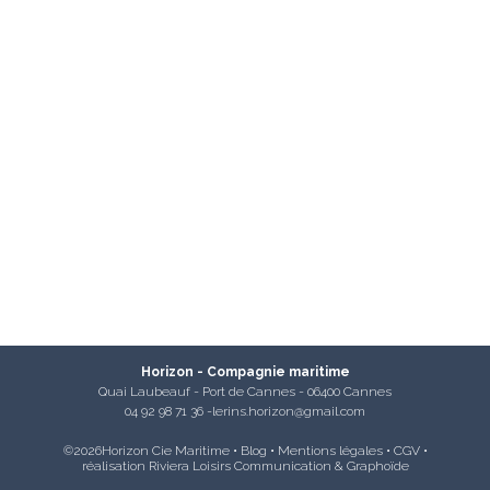
Horizon - Compagnie maritime
Quai Laubeauf - Port de Cannes - 06400 Cannes
04 92 98 71 36
-
lerins.horizon@gmail.com
©2026Horizon Cie Maritime •
Blog
•
Mentions légales
•
CGV
•
réalisation
Riviera Loisirs Communication
&
Graphoïde