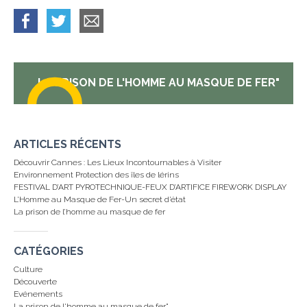
LA PRISON DE L'HOMME AU MASQUE DE FER"
ARTICLES RÉCENTS
Découvrir Cannes : Les Lieux Incontournables à Visiter
Environnement Protection des îles de lérins
FESTIVAL D’ART PYROTECHNIQUE-FEUX D’ARTIFICE FIREWORK DISPLAY
L’Homme au Masque de Fer-Un secret d’état
La prison de l’homme au masque de fer
CATÉGORIES
Culture
Découverte
Evénements
La prison de l'homme au masque de fer"