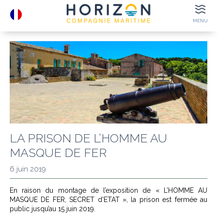
MENU
DÉPARTS
HORAIRES
E-TICKETS
BILLETTERIE
LIEUX
À VOIR
CONTACT
LA PRISON DE L’HOMME AU
COORDONNÉES
MASQUE DE FER
6 juin 2019
En raison du montage de l’exposition de « L’HOMME AU
GROUPES
E-TICKETS
MASQUE DE FER, SECRET d’ETAT », la prison est fermée au
public jusqu’au 15 juin 2019.