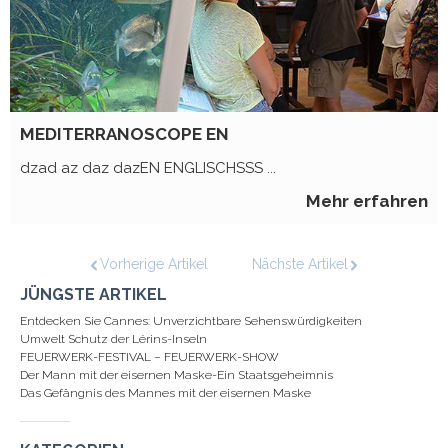
h
r
e
n
MEDITERRANOSCOPE EN
dzad az daz dazEN ENGLISCHSSS ...
Mehr erfahren
Vorherige Artikel
Nächste Artikel
JÜNGSTE ARTIKEL
Entdecken Sie Cannes: Unverzichtbare Sehenswürdigkeiten
Umwelt Schutz der Lérins-Inseln
FEUERWERK-FESTIVAL – FEUERWERK-SHOW
Der Mann mit der eisernen Maske-Ein Staatsgeheimnis
Das Gefängnis des Mannes mit der eisernen Maske