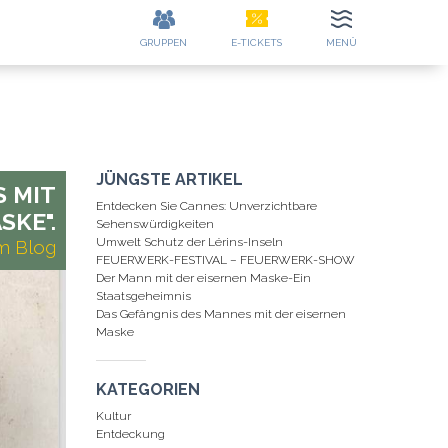
GRUPPEN
E-TICKETS
MENÜ
KONTAKT KONTAKTDATEN
E
JÜNGSTE ARTIKEL
S MIT
Entdecken Sie Cannes: Unverzichtbare
SKE".
Sehenswürdigkeiten
Umwelt Schutz der Lérins-Inseln
em Blog
FEUERWERK-FESTIVAL – FEUERWERK-SHOW
Der Mann mit der eisernen Maske-Ein
Staatsgeheimnis
Das Gefängnis des Mannes mit der eisernen
Maske
KATEGORIEN
Kultur
Entdeckung