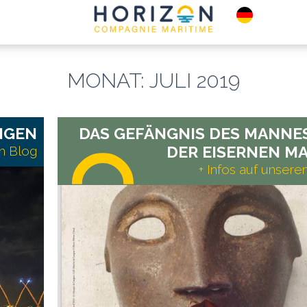
MONAT:
JULI 2019
TICKETS
SEHENSWERT
NVERKAUF
ORTE
NGEN
DAS GEFÄNGNIS DES MANNE
DER EISERNEN MA
em Blog
+ Infos auf unser
Mehr
erfahren