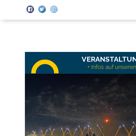
ABFAHRTEN
E-
ZEITPLÄNE
KARTE
VERANSTALTU
+ Infos auf unser
Mehr
erfahren