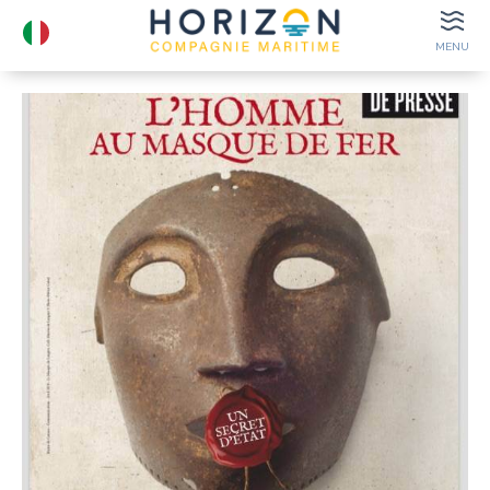
MENU
ORARI DI
PARTENZA
BIGLIETTI ELETTRONICI
BOX OFFICE
LUOGHI
DA VEDERE
DETTAGLI DI
CONTATTO
GRUPPI
BIGLIETTI ELETTRONICI