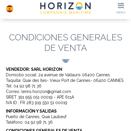
MENÚ
HORARIOS DE
SALIDA
CONDICIONES GENERALES
E-TICKETS
DE VENTA
TAQUILLA
LUGARES
DE INTERÉS
VENDEDOR: SARL HORIZON
Domicilio social: 24 avenue de Vallauris 06400 Cannes
DATOS DE
Taquilla: Quai des Iles- Vieux Port de Cannes- 06400 CANNES
CONTACTO
Tel: 04 92 98 71 36
Correo: lerins.horizon@gmail.com
SIRET 391 955 051 00019 - APE 611A
IVA ID : FR 283 919 550 51 00019
INFORMACIÓN Y SALIDAS
Puerto de Cannes, Quai Laubeuf
GRUPOS
BILLETES ELECTRÓNICOS
Teléfono: 04 92 98 71 36
CONDICIONES GENERALES DE VENTA